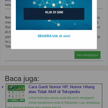
tanggal:
Mei 23, 2019
Belakangan ini banyak yang bertanya-tanya kenapa tidak bisa
menginput nomor resi yang sama saat dropship di Tokopedia.
Dengan menjamurnya bisnis dropship di Indonesia khususnya
di marketplace Tokopedia, makin banyak pula orang-orang
SEGERA klik di sini!
yang tidak bertanggung jawab memanfaatkan sistem dropship
ini untuk melakukan penipuan kepada para pembeli di
Tokopedia...
baca selengkapnya
Baca juga:
Cara Ganti Nomor HP, Nomor Hilang
atau Tidak Aktif di Tokopedia
Untuk beberapa alasan pasti kita perlu mengganti
nomor handphone anda di Tokopedia. Lalu, terkadang
kita bingung tentang tata caranya dan ba...