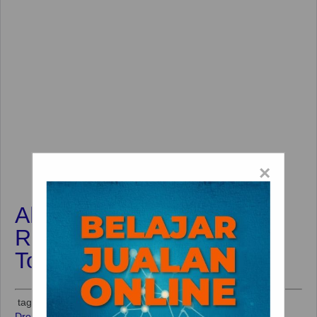
×
Alasan Tidak Bisa Double
Resi Saat Dropship di
Tokopedia Mei 2019
tag:
Double Resi
,
Dropship
,
External Dropshipper
,
Internal
Dropshipper
,
Resi Pengiriman