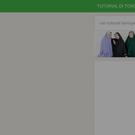
TUTORIAL DI TOK